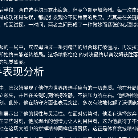
后半段，两位选手均显露出疲惫，但竞争却更加激烈。每一次击
是成功还是失误，都能引发观众不同程度的反应。尤其是在关键
，相互试探。一时间，两者之间形成了一种微妙而紧张的心理博
起的一局中，宾汉姆通过一系列精巧的组合球打破僵局，再次拉
却始终未能逆转战局。这场精彩绝伦 的对决最终以宾汉姆获胜
的视觉盛宴。
手表现分析
中，宾汉姆展现了他作为世界级选手应有的一切素质。他在开局
立领先，并且在关键时刻保持冷静，不被压力所左右。他那种娴
刻。此外，他在防守方面也表现突出，多次有效地化解了沃顿施
则展示出了他的韧性与灵活性。在面对劣势时，他没有选择放弃
在某些时刻，他展现出的创造力让人刮目相看，这为他赢得了不
他在这场大战中的拼搏精神同样值得赞扬，这正是体育竞技精神