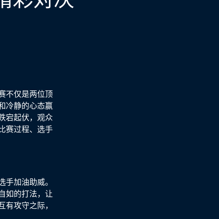
赛不仅是两位顶
和冷静的心态赢
跌宕起伏，观众
比赛过程、选手
选手加油助威。
自如的打法，让
互有攻守之际，