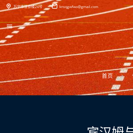
万宁市甘京楼24号
knsqgwfwo@gmail.com
首页
宾汉姆