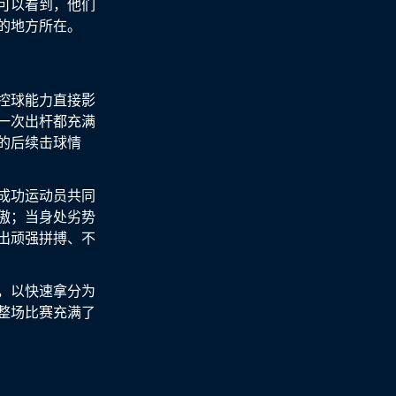
可以看到，他们
的地方所在。
控球能力直接影
一次出杆都充满
的后续击球情
成功运动员共同
傲；当身处劣势
出顽强拼搏、不
，以快速拿分为
整场比赛充满了