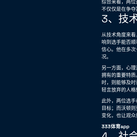
综合来看，两位
不仅仅是在争夺
3、技
从技术角度来看
响到选手能否顺
信心。他在多次
况。
另一方面，心理
拥有的重要特质
时，则能够及时
轻言放弃的人格
此外，两位选手
目标；而沃顿则
变化，也让观众
333体育app
4、社