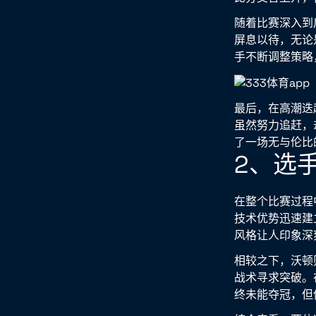
随着比赛深入到
屏息以待，无论
手不断调整策略
最后，在高潮迭
虽然努力追赶，
了一场无与伦比
2、选
在整个比赛过程
技术优势迅速建
风格让人印象深
相较之下，沃顿
战术寻求突破。
终未能夺冠，但