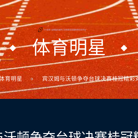
体育明星
体育明星
宾汉姆与沃顿争夺台球决赛桂冠精彩
与沃顿争夺台球决赛桂冠