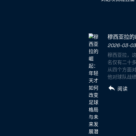
穆西亚拉的
2026-03-03
穆西亚拉，
名仅有二十
从四个方面
他对球队战绩
阅读