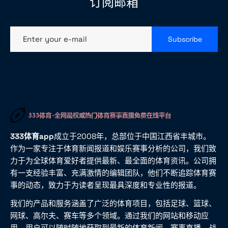
订阅邮箱
Enter your e-mail
Subscribe
333体育app
成立于2008年，总部位于中国江西省丰城市。
作为一家专注于体育新闻报道和娱乐赛事分析的公司，我们致
力于为全球体育爱好者提供最新、最全面的体育资讯。公司拥
有一支经验丰富、充满激情的编辑团队，他们不断追踪体育赛
事的动态，致力于为读者呈现最具深度和专业性的报道。
我们的产品和服务涵盖了广泛的体育项目，包括足球、篮球、
网球、高尔夫、赛车等多个领域。通过我们的网站和移动应
用，用户可以随时随地获取到最新的体育新闻、赛事直播、战