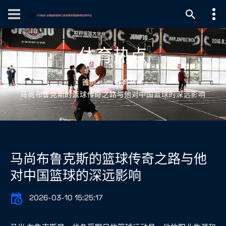
体育热点
首页
体育热点
马尚布鲁克斯的篮球传奇之路与他对中国篮球的深远影响
马尚布鲁克斯的篮球传奇之路与他
对中国篮球的深远影响
2026-03-10 15:25:17